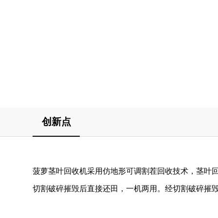
创新点
菠萝茎叶回收机采用仿地形可调割茬回收技术，茎叶
切割破碎摧毁后直接还田，一机两用。经切割破碎摧