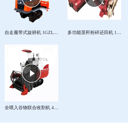
自走履带式旋耕机 1GZL 230 豹系列
多功能茎秆粉碎还田机 1XHJ-1200型
全喂入谷物联合收割机 4LZ-5.0Z